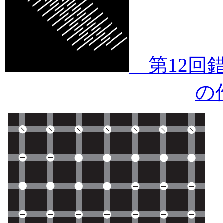
第12回錯
の