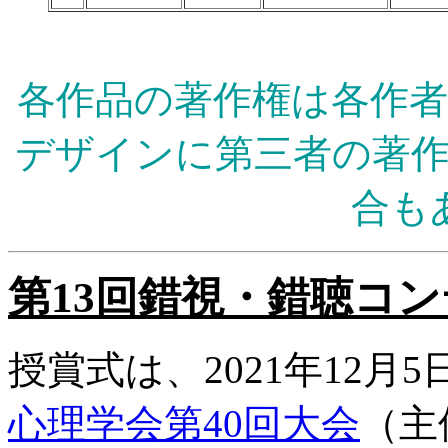
各作品の著作権は各作
デザインに第三者の著
合も
第13回錯視・錯聴コ
授賞式は、2021年12月5日（
心理学会第40回大会
（主