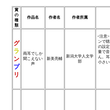
賞
の
作品名
作者名
作者所属
種
類
<注意
ンで聴
グ
の設定
ラ
量で音
両耳でしか
新潟大学人文学
ん。耳
ン
聞こえない
新美亮輔
部
小さい
声
プ
リ