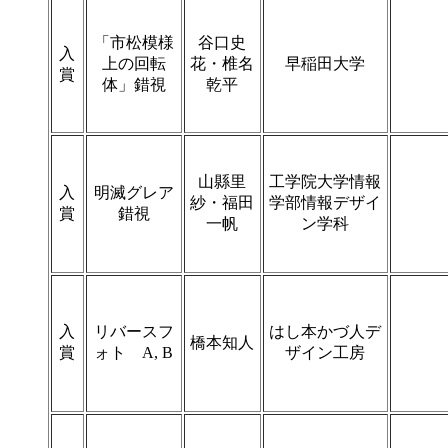
「市松模様
谷口史
入
上の回転
花・椎名
早稲田大学
賞
体」錯視
乾平
山縣里
工学院大学情報
入
明滅グレア
紗・福田
学部情報デザイ
賞
錯視
一帆
ン学科
入
リバースフ
はし本かづ人デ
橋本知人
賞
ォト A, B
ザイン工房