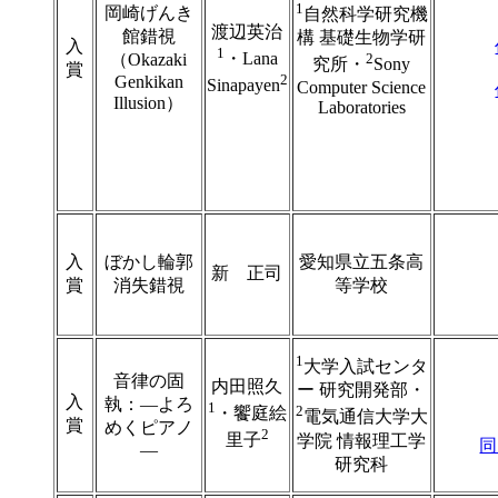
1
岡崎げんき
自然科学研究機
渡辺英治
館錯視
構 基礎生物学研
入
1
・Lana
（Okazaki
2
究所・
Sony
賞
2
Genkikan
Sinapayen
Computer Science
Illusion）
Laboratories
入
ぼかし輪郭
愛知県立五条高
新 正司
賞
消失錯視
等学校
1
大学入試センタ
音律の固
内田照久
ー 研究開発部・
入
執：―よろ
1
2
・饗庭絵
電気通信大学大
賞
めくピアノ
2
里子
学院 情報理工学
同
―
研究科