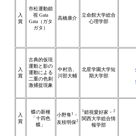
市松運動錯
入
視 Gata
立命館大学総合
高橋康介
賞
Gata（ガタ
心理学部
ガタ）
古典的仮現
運動と影の
入
中村浩、
北星学園大学短
運動による
賞
川部大輔
期大学部
二重の色刺
激捕捉現象
1
2
蝶の新種
錯視愛好家・
1
入
小野隼
・
「十四色
関西大学総合情
2
賞
友枝明保
蝶」
報学部