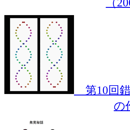
（20
第10回錯
の