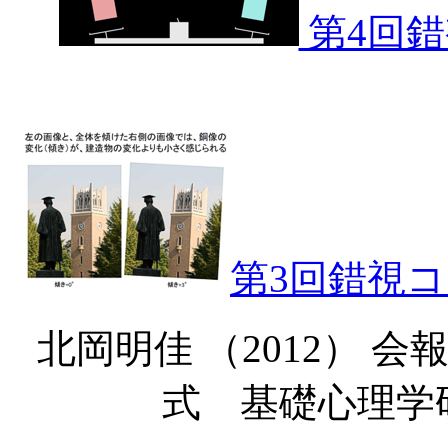
第4回錯
第3回錯視コ
北岡明佳 （2012） 
式 基礎心理学研究, 