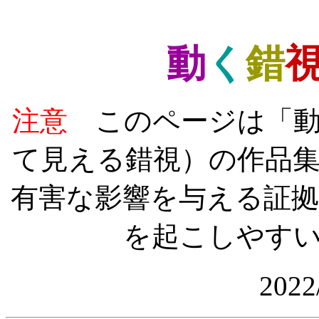
動
く
錯
注意
このページは「
て見える錯視）の作品
有害な影響を与える証
を起こしやす
2022