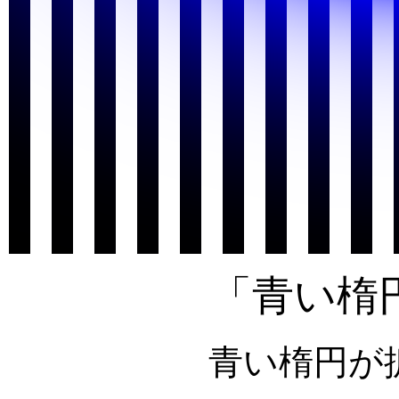
「青い楕円
青い楕円が