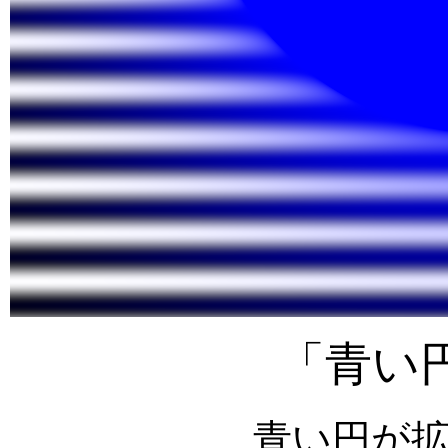
「青い
青い円が