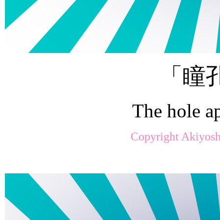
「瞳
The hole a
Copyright Akiyosh