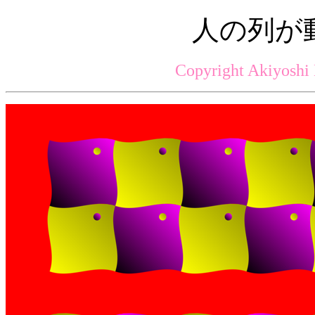
人の列が
Copyright Akiyoshi