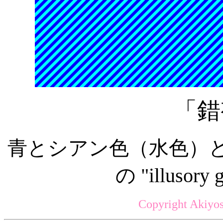
「錯
青とシアン色（水色）
の "illusor
Copyright Akiyos