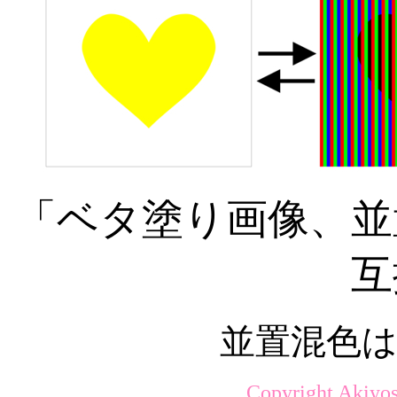
「ベタ塗り画像、並
互
並置混色は
Copyright Akiyos