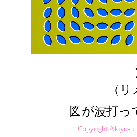
「
（リ
図が波打っ
Copyright Akiyoshi