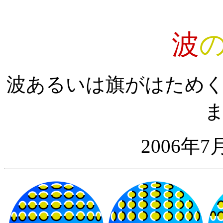
波
波あるいは旗がはため
2006年