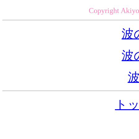
Copyright Akiyo
波
波
ト